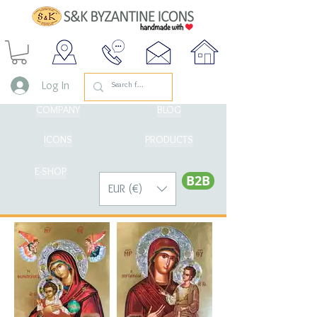
Log In
COMPANY
BLOG
ICONS
PRODUCTS
E-SHOP
Β2Β
EUR (€)